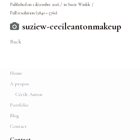
Published on
1 décembre 2016
in
Suzie Winkle
Full resolution (3840 × 5760)
suziew-cecileantonmakeup
Back
Home
A propos
Cécile Anton
Portfolio
Blog
Contact
Contact