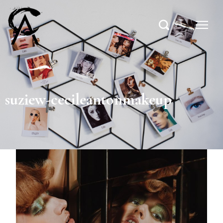
suziew-cecileantonmakeup