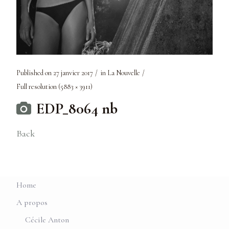
Published on
27 janvier 2017
in
La Nouvelle
Full resolution (5883 × 3911)
EDP_8064 nb
Back
Home
A propos
Cécile Anton