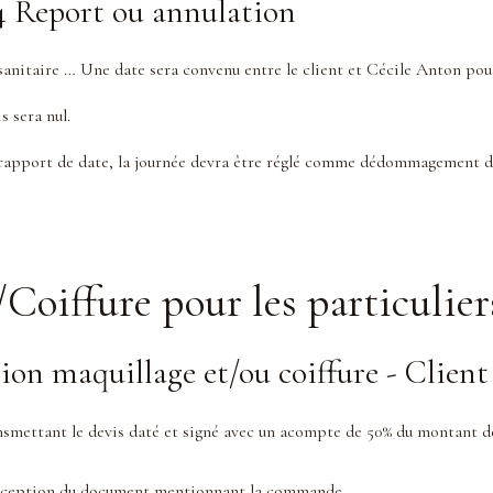
4 Report ou annulation
anitaire … Une date sera convenu entre le client et Cécile Anton pour 
s sera nul.
de rapport de date, la journée devra être réglé comme dédommagement d
Coiffure pour les particulier
on maquillage et/ou coiffure - Client 
nsmettant le devis daté et signé avec un acompte de 50% du montant de 
à réception du document mentionnant la commande.