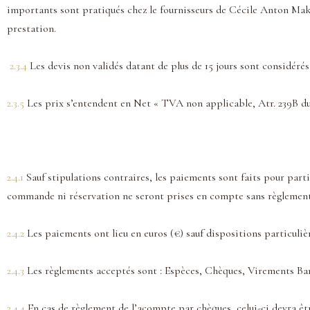
importants sont pratiqués chez le fournisseurs de Cécile Anton Makeu
prestation.
2.3.4
Les devis non validés datant de plus de 15 jours sont considé
2.3.5
Les prix s’entendent en Net « TVA non applicable, Atr. 239B d
2.4.1
Sauf stipulations contraires, les paiements sont faits pour parti
commande ni réservation ne seront prises en compte sans règlement
2.4.2
Les paiements ont lieu en euros (€) sauf dispositions particuliè
2.4.3
Les règlements acceptés sont : Espèces, Chèques, Virements Ban
2.4.4
En cas de règlement de l’acompte par chèques, celui-ci devra êtr