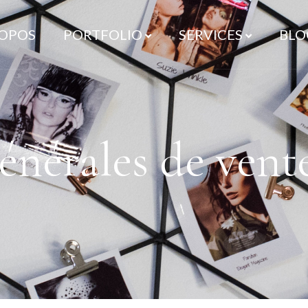
ROPOS
PORTFOLIO
SERVICES
BLO
énérales de vente