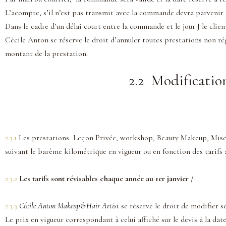
L’acompte, s’il n’est pas transmit avec la commande devra parvenir à
Dans le cadre d’un délai court entre la commande et le jour J le clien
Cécile Anton se réserve le droit d’annuler toutes prestations non régl
montant de la prestation.
2.2 Modificatio
2.3.1
Les prestations Leçon Privée, workshop, Beauty Makeup, Mise en 
suivant le barème kilométrique en vigueur ou en fonction des tarifs
2.3.2
Les tarifs sont révisables chaque année au 1er janvier /
2.3.3
Cécile Anton Makeup&Hair
Artist
se réserve le droit de modifier 
Le prix en vigueur correspondant à celui affiché sur le devis à la dat