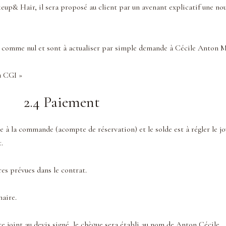
p& Hair, il sera proposé au client par un avenant explicatif une nouv
rés comme nul et sont à actualiser par simple demande à Cécile Anton
u CGI »
2.4 Paiement
e à la commande (acompte de réservation) et le solde est à régler le j
.
res prévues dans le contrat.
aire.
e joint au devis signé, le chèque sera établi au nom de Anton Cécile.