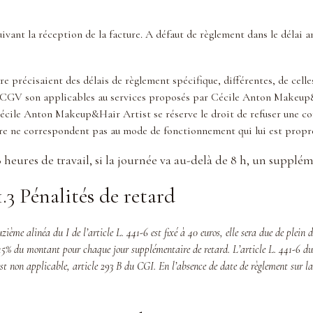
ivant la réception de la facture. A défaut de règlement dans le délai 
re précisaient des délais de règlement spécifique, différentes, de cell
s CGV son applicables au services proposés par Cécile Anton Makeup&
cile Anton Makeup&Hair Artist se réserve le droit de refuser une co
re ne correspondent pas au mode de fonctionnement qui lui est propr
 8 heures de travail, si la journée va au-delà de 8 h, un supp
1.3 Pénalités de retard
ième alinéa du I de l’article L. 441-6 est fixé à
40 euros
, elle sera due de plein 
15%
du montant
pour chaque jour supplémentaire de retard
.
L’article L. 441-6 d
t non applicable, article 293 B du CGI.
En l’absence de date de règlement sur la