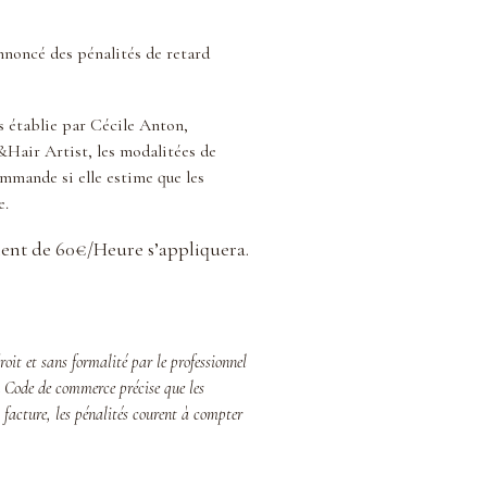
annoncé des pénalités de retard
es établie par Cécile Anton,
Hair Artist, les modalitées de
mmande si elle estime que les
e.
lément de 60€/Heure s’appliquera.
droit et sans formalité par le professionnel
u Code de commerce précise que les
 facture, les pénalités courent à compter