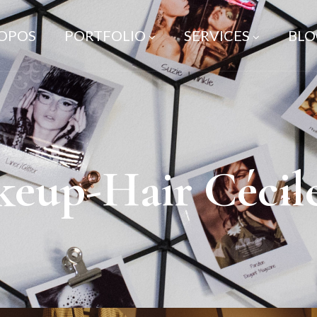
ROPOS
PORTFOLIO
SERVICES
BLO
keup-Hair Cécil