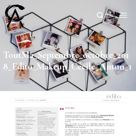
ToutMa_Septembre_octobre_201
8_Edito_Makeup_Cécile_Anton_1