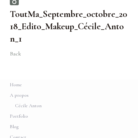
ToutMa_Septembre_octobre_20
18_Edito_Makeup_Cécile_Anto
n_1
Back
Home
A propos
Cécile Anton
Portfolio
Blog
Contact