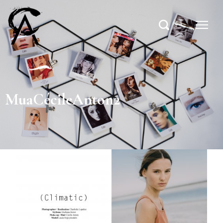
MuaCécileAnton2