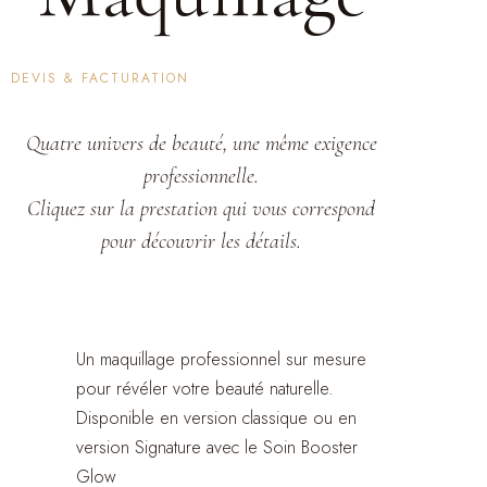
DEVIS & FACTURATION
Quatre univers de beauté, une même exigence
professionnelle.
Cliquez sur la prestation qui vous correspond
Photo d'identité · Rdv pro · Soirée
pour découvrir les détails.
chill
Beauty Makeup
Un maquillage professionnel sur mesure
pour révéler votre beauté naturelle.
Disponible en version classique ou en
version Signature avec le Soin Booster
Glow