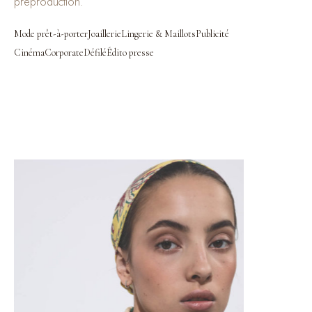
préproduction.
Mode prêt-à-porter
Joaillerie
Lingerie & Maillots
Publicité
Cinéma
Corporate
Défilé
Édito presse