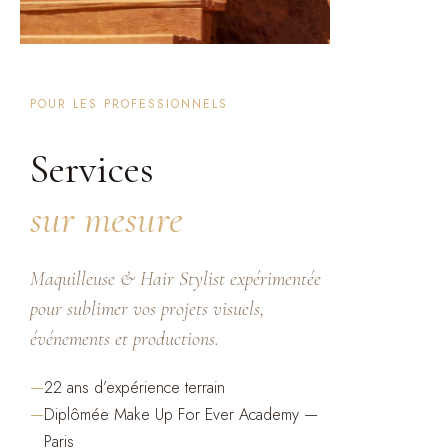
POUR LES PROFESSIONNELS
Services
sur mesure
Maquilleuse & Hair Stylist expérimentée
pour sublimer vos projets visuels,
événements et productions.
—
22 ans d’expérience terrain
—
Diplômée Make Up For Ever Academy —
Paris