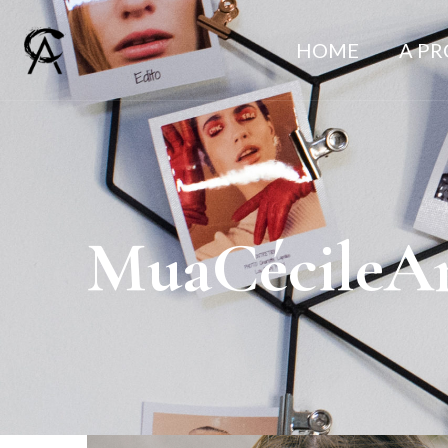
HOME
A P
MuaCécileA