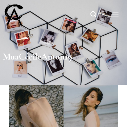
MuaCécileAnton19