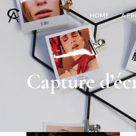
HOME
A P
Capture d’écr