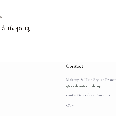
0)
à 16.40.13
Contact
Makeup & Hair Stylist Franc
@cecileantonmakeup
contact@cecile-anton.com
CGV