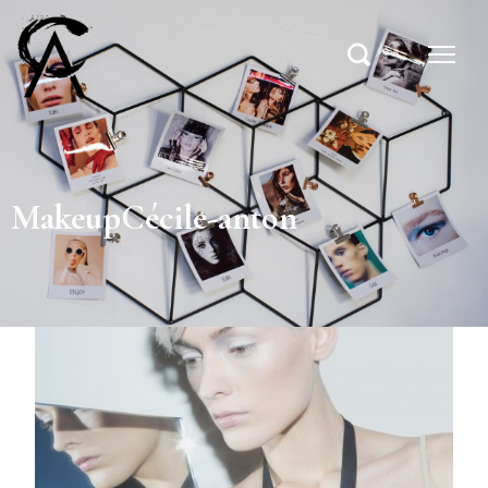
MakeupCécile-anton