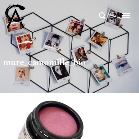
mure_camomille_bio