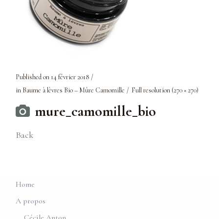
Published on
14 février 2018
in
Baume à lèvres Bio – Mûre Camomille
Full resolution (270 × 270)
mure_camomille_bio
Back
Home
A propos
Cécile Anton