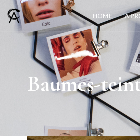
HOME
A P
Baumes-teint