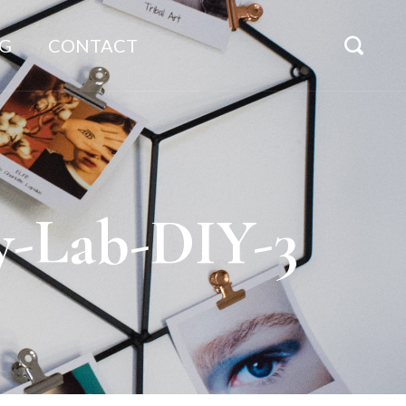
G
CONTACT
y-Lab-DIY-3