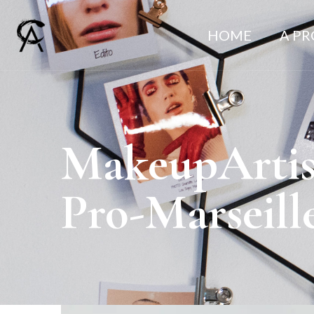
HOME
A P
MakeupArtis
Pro-Marseill