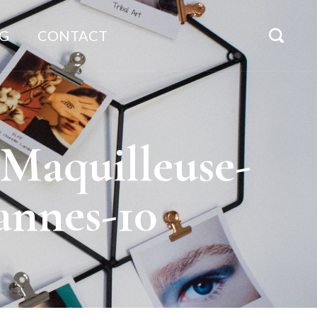
G
CONTACT
Maquilleuse-
annes-10