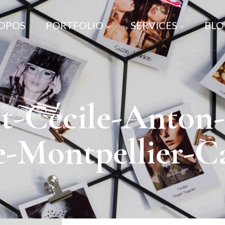
ROPOS
PORTFOLIO
SERVICES
BLO
t-Cécile-Anton-
e-Montpellier-C