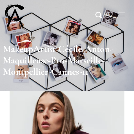
MakeupArtist-Cécile-Anton-
Maquilleuse-Pro-Marseille-
Montpellier-Cannes-11