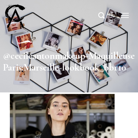
@cecileantonmakeup-Maquilleuse
Paris:Marseille-lookbook_bbr10