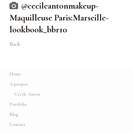
@cecileantonmakeup-
Maquilleuse Paris:Marseille-
lookbook_bbr10
Back
Home
A propos
Cécile Anton
Portfolio
Blog
Contact