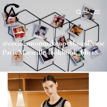
@cecileantonmakeup-Maquilleuse
Paris:Marseille-lookbook_bbr18