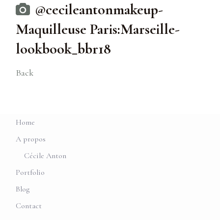
@cecileantonmakeup-
Maquilleuse Paris:Marseille-
lookbook_bbr18
Back
Home
A propos
Cécile Anton
Portfolio
Blog
Contact