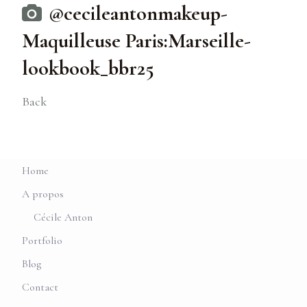
@cecileantonmakeup-
Maquilleuse Paris:Marseille-
lookbook_bbr25
Back
Home
A propos
Cécile Anton
Portfolio
Blog
Contact