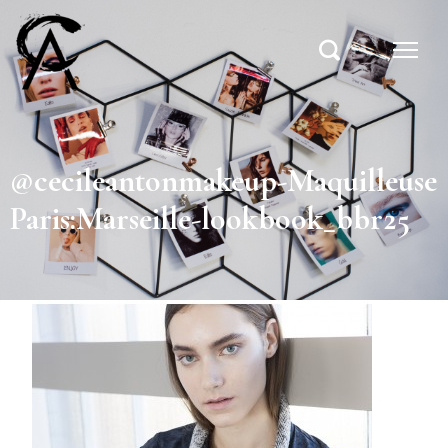
@cecileantonmakeup-Maquilleuse
Paris:Marseille-lookbook_bbr25