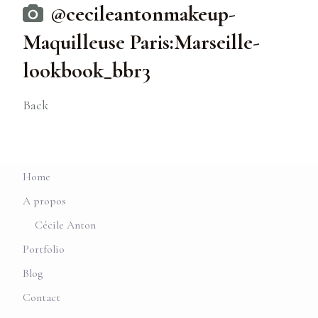
@cecileantonmakeup-
Maquilleuse Paris:Marseille-
lookbook_bbr3
Back
Home
A propos
Cécile Anton
Portfolio
Blog
Contact