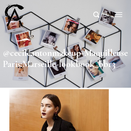
@cecileantonmakeup-Maquilleuse
Paris:Marseille-lookbook_bbr3