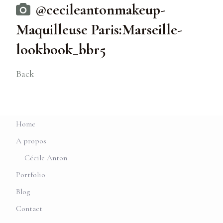
@cecileantonmakeup-
Maquilleuse Paris:Marseille-
lookbook_bbr5
Back
Home
A propos
Cécile Anton
Portfolio
Blog
Contact