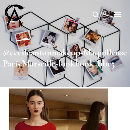
@cecileantonmakeup-Maquilleuse
Paris:Marseille-lookbook_bbr5