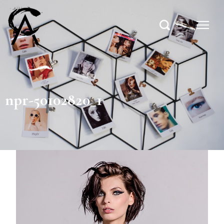
npr-50102820_1