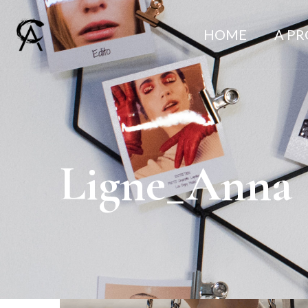
HOME
A P
Ligne_Anna