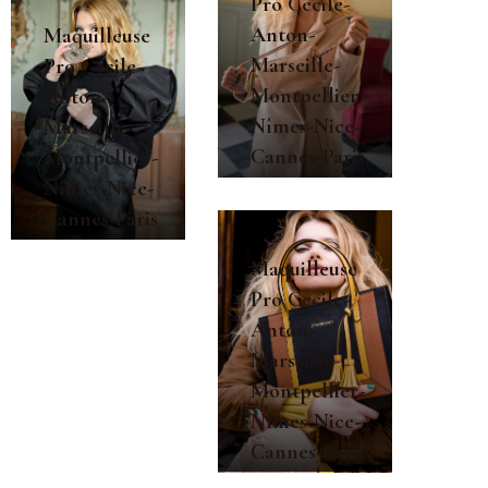
Pro Cecile-
Anton-
Maquilleuse
Marseille-
Pro Cecile-
Montpellier-
Anton-
Nîmes-Nice-
Marseille-
Cannes-Paris
Montpellier-
Nîmes-Nice-
Cannes-Paris
Maquilleuse
Pro Cecile-
Anton-
Marseille-
Montpellier-
Nîmes-Nice-
Cannes-Paris