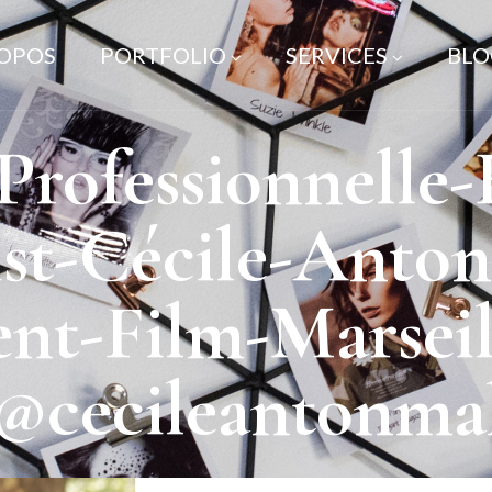
ROPOS
PORTFOLIO
SERVICES
BLO
rofessionnelle-H
st-Cécile-Anton
nt-Film-Marsei
-@cecileantonma