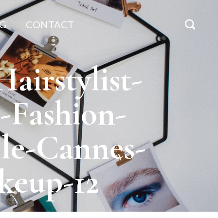
G
CONTACT
airstylist-
-Fashion-
lle-Cannes-
keup-12