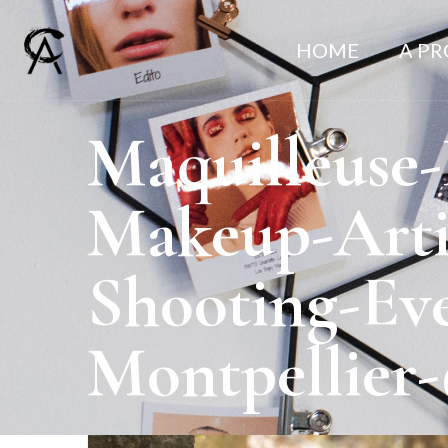
HOME
A P
Maquilleuse-P
Makeup-Arti
Shooting-Eve
Montpellier