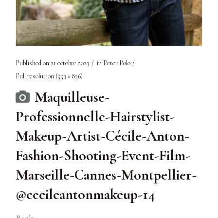
Published on
21 octobre 2023
in
Peter Polo
Full resolution (553 × 826)
Maquilleuse-
Professionnelle-Hairstylist-
Makeup-Artist-Cécile-Anton-
Fashion-Shooting-Event-Film-
Marseille-Cannes-Montpellier-
@cecileantonmakeup-14