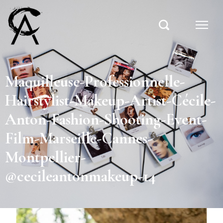
Maquilleuse-Professionnelle-
Hairstylist-Makeup-Artist-Cécile-
Anton-Fashion-Shooting-Event-
Film-Marseille-Cannes-
Montpellier-
@cecileantonmakeup-14