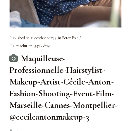
Published on
21 octobre 2023
in
Peter Polo
Full resolution (553 × 826)
Maquilleuse-
Professionnelle-Hairstylist-
Makeup-Artist-Cécile-Anton-
Fashion-Shooting-Event-Film-
Marseille-Cannes-Montpellier-
@cecileantonmakeup-3