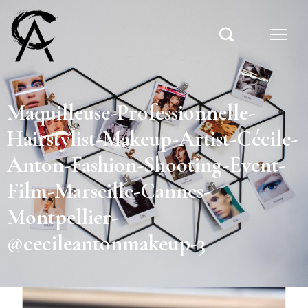
Maquilleuse-Professionnelle-
Hairstylist-Makeup-Artist-Cécile-
Anton-Fashion-Shooting-Event-
Film-Marseille-Cannes-
Montpellier-
@cecileantonmakeup-3