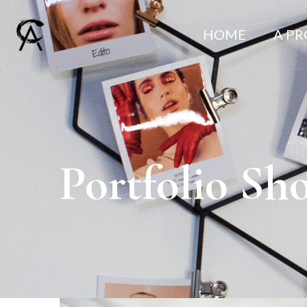
HOME
A P
Portfolio Sh