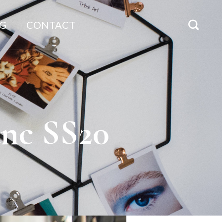
G
CONTACT
anc SS20