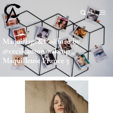
Maquillage&Coiffure by
@cecileantonmakeup _
Maquilleuse France 3