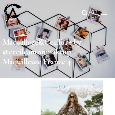
Maquillage&Coiffure by
@cecileantonmakeup _
Maquilleuse France 4