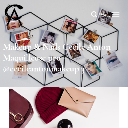
Makeup & Nails Cécile Anton –
Maquilleuse pro –
@cecileantonmakeup 3