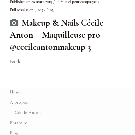
Published on
29 mars 2019
in
Visuel pour campagne
Full resolution (4205 × 6167)
Makeup & Nails Cécile
Anton – Maquilleuse pro –
@cecileantonmakeup 3
Back
Home
A propos
Cécile Anton
Portfolio
Blog