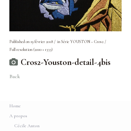
Published on
19 février 2018
in
Série YOUSTON – Cros2
Full resolution (2000 × 1333)
Cros2-Youston-detail-4bis
Back
Home
A propos
Cécile Anton