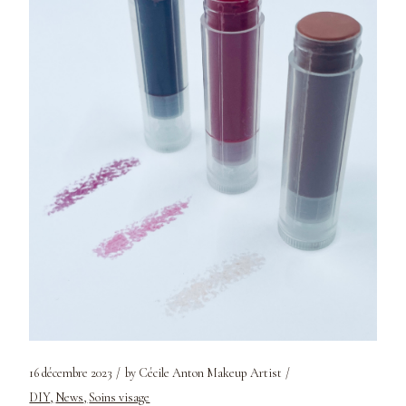
16 décembre 2023
by
Cécile Anton Makeup Artist
DIY
News
Soins visage