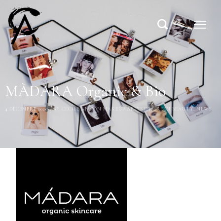
MÀDARA Organic & Bio
4 DÉCEMBRE 2020
BY
CÉCILE ANTON MAKEUP ARTIST
GREEN BEAUTY
,
NEWS