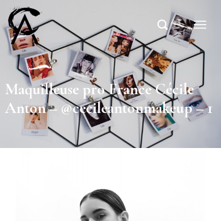
Maquilleuse pro France Cécile
Anton – @cecileantonmakeup – 1