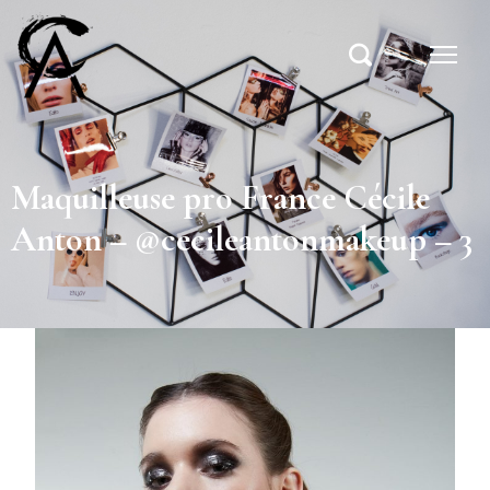
Maquilleuse pro France Cécile
Anton – @cecileantonmakeup – 3