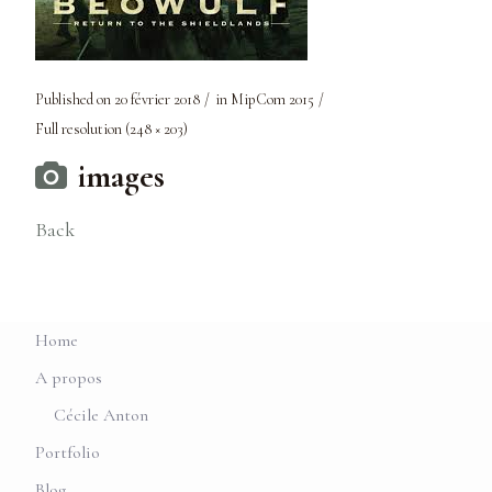
Published on
20 février 2018
in
MipCom 2015
Full resolution (248 × 203)
images
Back
Home
A propos
Cécile Anton
Portfolio
Blog