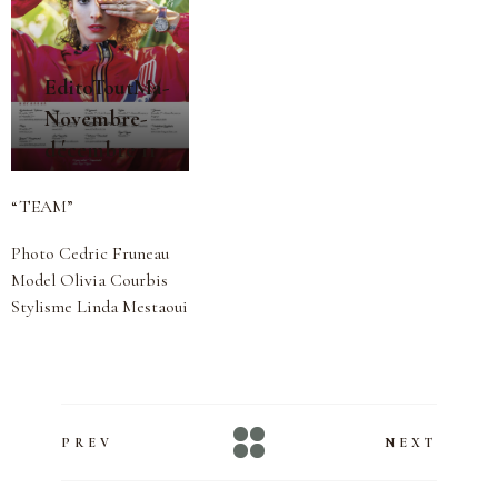
EditoToutMa-
Novembre-
décembre 11
“TEAM”
Photo Cedric Fruneau
Model Olivia Courbis
Stylisme Linda Mestaoui
PREV
NEXT