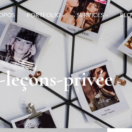
ROPOS
PORTFOLIO
SERVICES
BLO
-leçons-privée