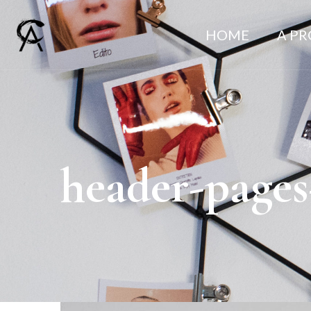
HOME
A P
header-pages