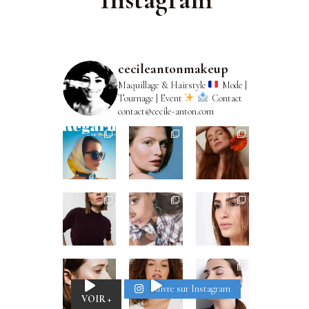
cecileantonmakeup
Maquillage & Hairstyle
Mode |
Tournage | Event
Contact
contact@cecile-anton.com
Suivre sur Instagram
VOIR +