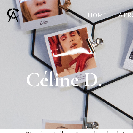
HOME
A P
Céline D.